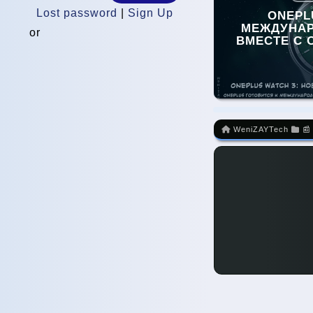
Lost password
|
Sign Up
ONEPL
МЕЖДУНА
or
ВМЕСТЕ С O
WeniZAYTech
📰