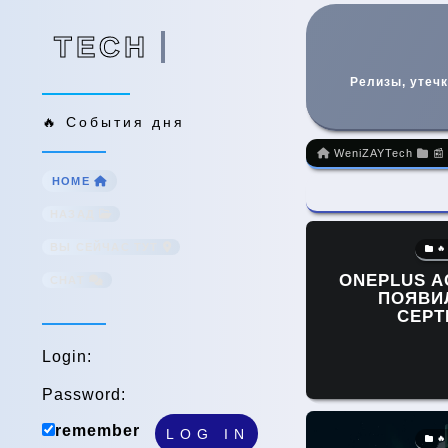
TECH
TECH
Релизы, утечк
🔥 События дня
WeniZAYTech
📰
HOME
НАЗАД
ВЫ СЕЙЧАС ТУТ
🔥
ONEPLUS AC
CHAT
ПОЯВИ
СЕР
Login:
Password:
remember
🔥