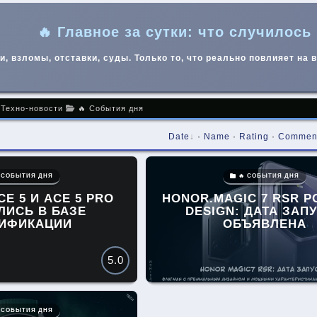
🔥 Главное за сутки: что случилось
и, взломы, отставки, суды. Только то, что реально повлияет на 
 Техно-новости
🔥 События дня
Date
·
Name
·
Rating
·
Commen
 СОБЫТИЯ ДНЯ
🔥 СОБЫТИЯ ДНЯ
E 5 И ACE 5 PRO
HONOR.MAGIC 7 RSR 
ЛИСЬ В БАЗЕ
DESIGN: ДАТА ЗАП
ТИФИКАЦИИ
ОБЪЯВЛЕНА
5.0
 СОБЫТИЯ ДНЯ